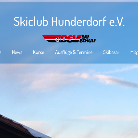
Skiclub Hunderdorf e.V.
e
News
Kurse
Ausflüge & Termine
Skibasar
Mit